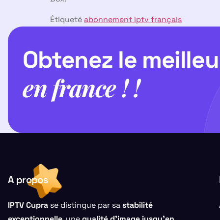
Étiqueté
abonnement iptv français
Obtenez le meilleu
en france ! !
A propos
IPTV Cupra
se distingue par sa
stabilité
exceptionnelle
, une
qualité d’image jusqu’en