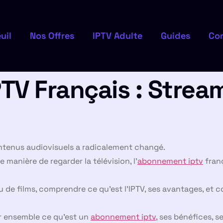
uil
Nos Offres
IPTV Adulte
Guides
Co
V Français : Stream
ntenus audiovisuels a radicalement changé.
 manière de regarder la télévision, l’
abonnement iptv
fran
 de films, comprendre ce qu’est l’IPTV, ses avantages, et c
er ensemble ce qu’est un
abonnement iptv
, ses bénéfices, s