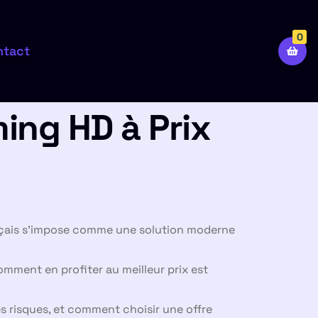
0
ntact
ing HD à Prix
çais s’impose comme une solution moderne
omment en profiter au meilleur prix est
es risques, et comment choisir une offre