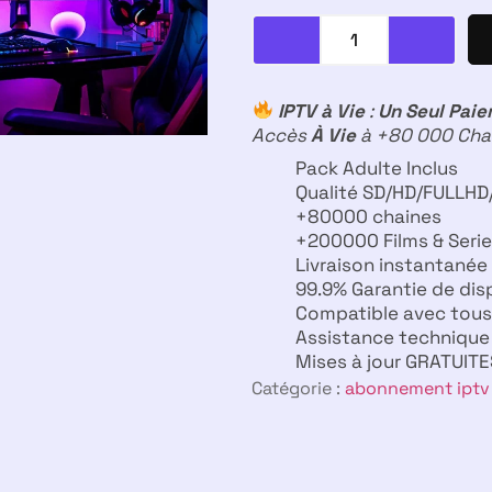
IPTV à Vie
:
Un Seul Pai
Accès
À Vie
à +80 000 Chaî
Pack Adulte Inclus
Qualité SD/HD/FULLHD/
+80000 chaines​
+200000 Films & Seri
Livraison instantanée​
99.9% Garantie de disp
Compatible avec tous 
Assistance technique 
Mises à jour GRATUITE
Catégorie :
abonnement iptv