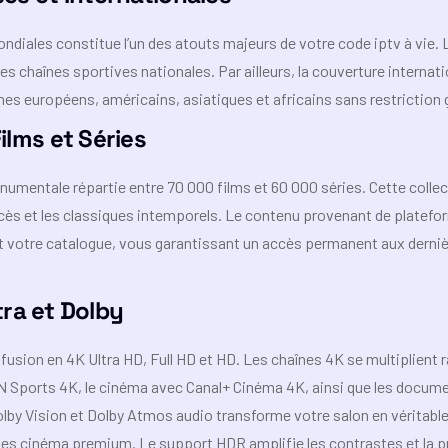
ndiales constitue l’un des atouts majeurs de votre code iptv à vie. 
s chaînes sportives nationales. Par ailleurs, la couverture internati
s européens, américains, asiatiques et africains sans restriction
ilms et Séries
umentale répartie entre 70 000 films et 60 000 séries. Cette collec
cès et les classiques intemporels. Le contenu provenant de plate
 votre catalogue, vous garantissant un accès permanent aux dernièr
tra et Dolby
ffusion en 4K Ultra HD, Full HD et HD. Les chaînes 4K se multiplient
N Sports 4K, le cinéma avec Canal+ Cinéma 4K, ainsi que les docume
lby Vision et Dolby Atmos audio transforme votre salon en véritabl
ies cinéma premium. Le support HDR amplifie les contrastes et la p