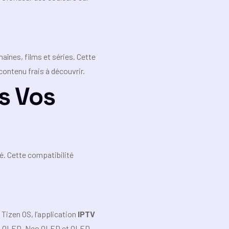
înes, films et séries. Cette
ontenu frais à découvrir.
us Vos
é. Cette compatibilité
Tizen OS, l’application
IPTV
ies QLED, Neo QLED et OLED,