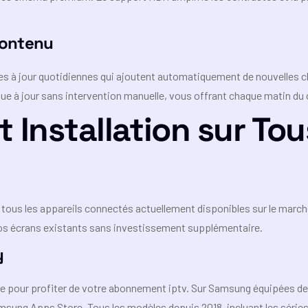
Contenu
 à jour quotidiennes qui ajoutent automatiquement de nouvelles cha
e à jour sans intervention manuelle, vous offrant chaque matin du c
t Installation sur To
 tous les appareils connectés actuellement disponibles sur le march
r vos écrans existants sans investissement supplémentaire.
y
cte pour profiter de votre abonnement iptv. Sur Samsung équipées de 
Samsung Apps Store. Tous les modèles depuis 2018, incluant les sér