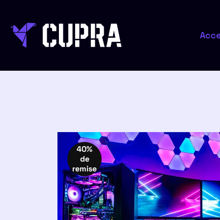
Acce
40%
de
remise