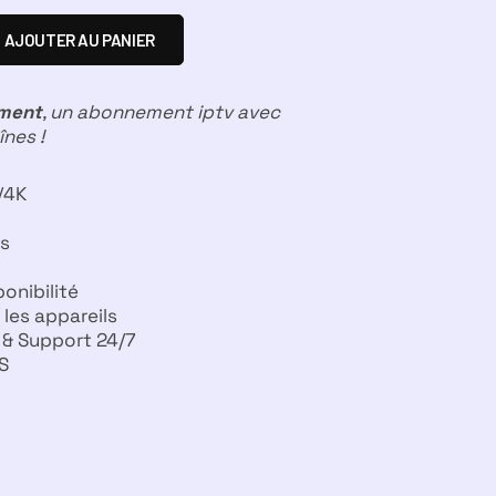
AJOUTER AU PANIER
ement
, un abonnement iptv avec
nes !
4K​
es
onibilité​
les appareils​
& Support 24/7​
S​