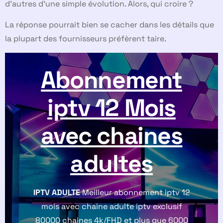
d’autres d’une simple évolution. Alors, qui croire ?
La réponse pourrait bien se cacher dans les détails que
la plupart des fournisseurs préfèrent taire.
Abonnement
iptv 12 Mois
avec chaines
adultes
IPTV ADULTE
Meilleur abonnement iptv 12
mois avec chaine adulte iptv exclusif
80000 chaines 4k/FHD et plus que 6000