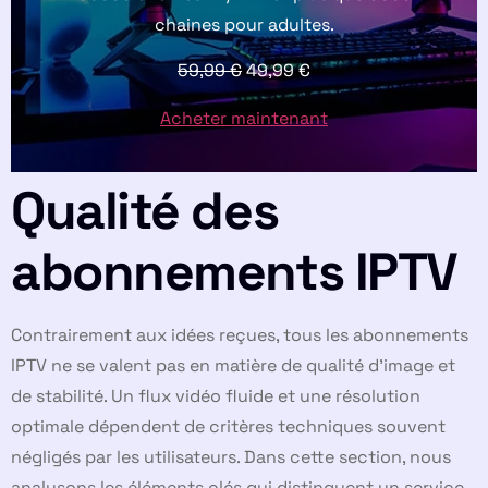
chaines pour adultes.
59,99
€
49,99
€
Acheter maintenant
Qualité des
abonnements IPTV
Contrairement aux idées reçues, tous les abonnements
IPTV ne se valent pas en matière de qualité d’image et
de stabilité. Un flux vidéo fluide et une résolution
optimale dépendent de critères techniques souvent
négligés par les utilisateurs. Dans cette section, nous
analysons les éléments clés qui distinguent un service